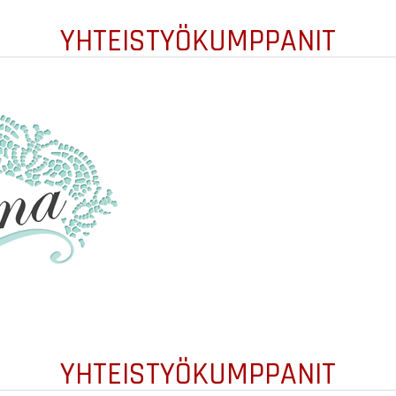
YHTEISTYÖKUMPPANIT
YHTEISTYÖKUMPPANIT