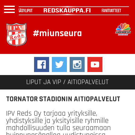
menu
#miunseura
LIPUT JA VIP /
AITIOPALVELUT
TORNATOR STADIONIN AITIOPALVELUT
IPV Reds Oy tarjoaa yrityksille,
yhdistyksille ja yksityisille ryhmille
mahdollisuuden tulla seuraamaan