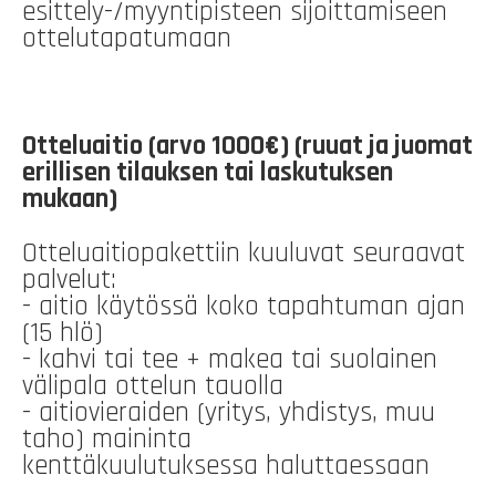
esittely-/myyntipisteen sijoittamiseen
ottelutapatumaan
Otteluaitio (arvo 1000€) (ruuat ja juomat
erillisen tilauksen tai laskutuksen
mukaan)
Otteluaitiopakettiin kuuluvat seuraavat
palvelut:
- aitio käytössä koko tapahtuman ajan
(15 hlö)
- kahvi tai tee + makea tai suolainen
välipala ottelun tauolla
- aitiovieraiden (yritys, yhdistys, muu
taho) maininta
kenttäkuulutuksessa haluttaessaan