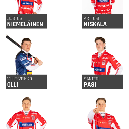
JUSTUS
ARTTURI
NIEMELÄINEN
NISKALA
24
19 v
Oulu
Kontiolahti
v
VILLE-VEIKKO
SANTERI
OLLI
PASI
29 v
Eurajoki
23
Lappeenranta
v