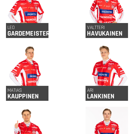
LEO
VALTTERI
GARDEMEISTER
HAVUKAINEN
25
25 v
Kitee
Kuusankoski
v
MATIAS
ARI
KAUPPINEN
LANKINEN
28 v
Varkaus
27 v
Oulu