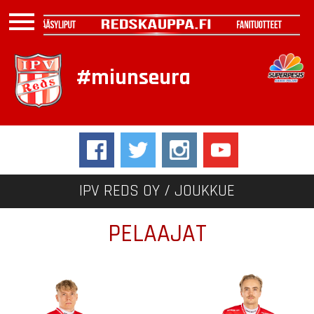
menu
#miunseura
IPV REDS OY /
JOUKKUE
PELAAJAT