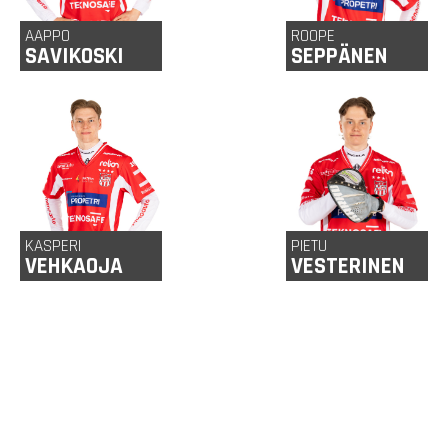
AAPPO
ROOPE
SAVIKOSKI
SEPPÄNEN
24
21 v
Hyvinkää
Haapavesi
v
KASPERI
PIETU
VEHKAOJA
VESTERINEN
21 v
Sotkamo
20 v
Imatra