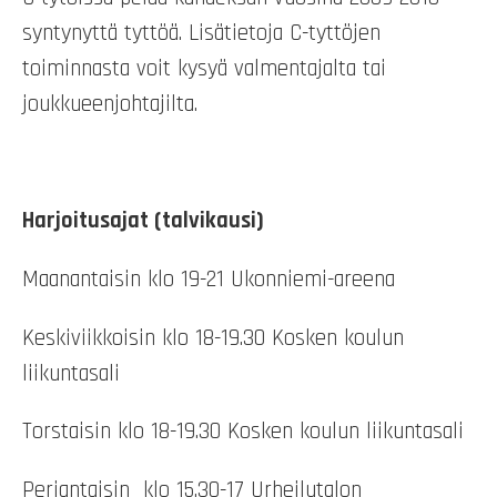
syntynyttä tyttöä. Lisätietoja C-tyttöjen
toiminnasta voit kysyä valmentajalta tai
joukkueenjohtajilta.
Harjoitusajat (talvikausi)
Maanantaisin klo 19-21 Ukonniemi-areena
Keskiviikkoisin klo 18-19.30 Kosken koulun
liikuntasali
Torstaisin klo 18-19.30 Kosken koulun liikuntasali
Perjantaisin klo 15.30-17 Urheilutalon