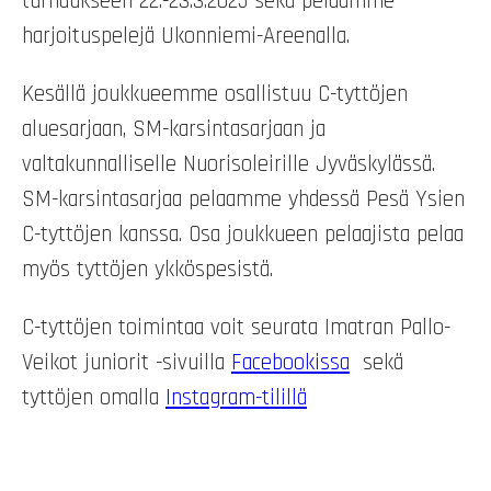
turnaukseen 22.-23.3.2025 sekä pelaamme
harjoituspelejä Ukonniemi-Areenalla.
Kesällä joukkueemme osallistuu C-tyttöjen
aluesarjaan, SM-karsintasarjaan ja
valtakunnalliselle Nuorisoleirille Jyväskylässä.
SM-karsintasarjaa pelaamme yhdessä Pesä Ysien
C-tyttöjen kanssa. Osa joukkueen pelaajista pelaa
myös tyttöjen ykköspesistä.
C-tyttöjen toimintaa voit seurata Imatran Pallo-
Veikot juniorit -sivuilla
Facebookissa
sekä
tyttöjen omalla
Instagram-tilillä