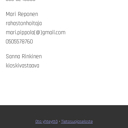
Mari Reponen
rahastonhoitaja
mari.pippola(@)gmail.com
0505578760
Sanna Rinkinen
kioskivastaava
Ota yhteyttä
•
T
ietosuojaseloste