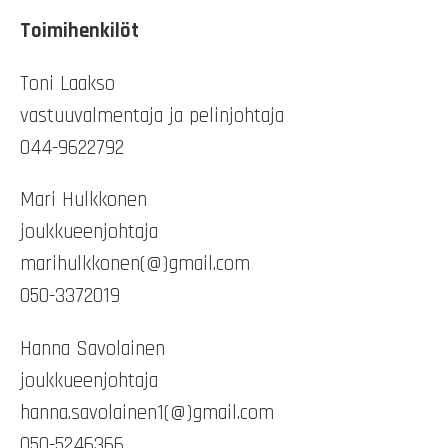
Toimihenkilöt
Toni Laakso
vastuuvalmentaja ja pelinjohtaja
044-9622792
Mari Hulkkonen
joukkueenjohtaja
marihulkkonen(@)gmail.com
050-3372019
Hanna Savolainen
joukkueenjohtaja
hanna.savolainen1(@)gmail.com
050-5246366