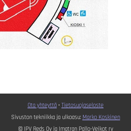
Ota yhteyttä
•
T
ietosuojaseloste
Sivuston tekniikka ja ulkoasu:
Marko Koskinen
© IPV Reds Oy ja Imatran Pallo-Veikot ry