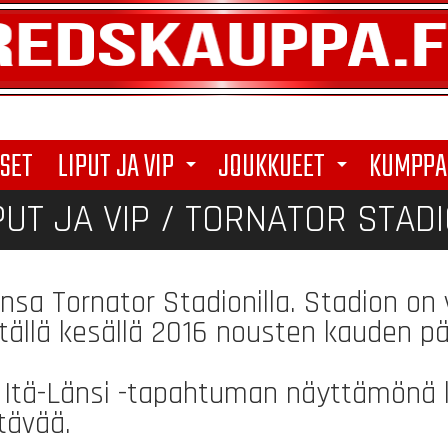
SET
LIPUT JA VIP
JOUKKUEET
KUMPPA
arrow_drop_down
arrow_drop_down
PUT JA VIP /
TORNATOR STAD
lunsa Tornator Stadionilla. Stadion on
ällä kesällä 2016 nousten kauden p
 Itä-Länsi -tapahtuman näyttämönä 
tävää.