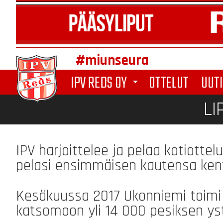
#miunseura
IPV REDS OY
OTTELUT
UUTI
arrow_drop_down
LI
IPV harjoittelee ja pelaa kotiotte
pelasi ensimmäisen kautensa kent
Kesäkuussa 2017 Ukonniemi toimi
katsomoon yli 14 000 pesiksen ys