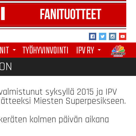
NIT
TYÖHYVINVOINTI
IPV RY
arrow_drop_down
arrow_drop_down
ION
 valmistunut syksyllä 2015 ja IPV
äätteeksi Miesten Superpesikseen.
keräten kolmen päivän aikana