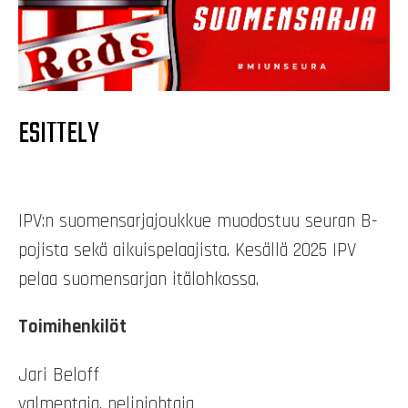
ESITTELY
IPV:n suomensarjajoukkue muodostuu seuran B-
pojista sekä aikuispelaajista. Kesällä 2025 IPV
pelaa suomensarjan itälohkossa.
Toimihenkilöt
Jari Beloff
valmentaja, pelinjohtaja