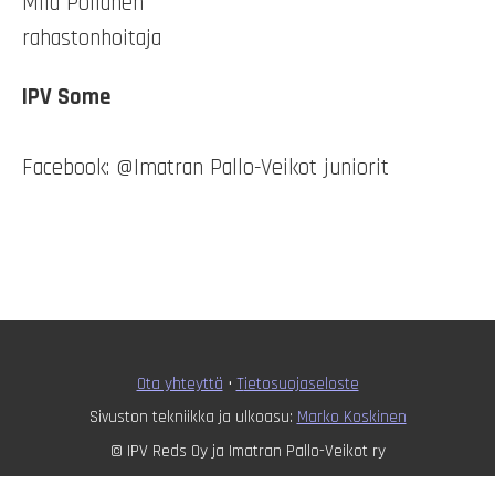
Miia Pöllänen
rahastonhoitaja
IPV Some
Facebook: @Imatran Pallo-Veikot juniorit
Ota yhteyttä
•
T
ietosuojaseloste
Sivuston tekniikka ja ulkoasu:
Marko Koskinen
© IPV Reds Oy ja Imatran Pallo-Veikot ry