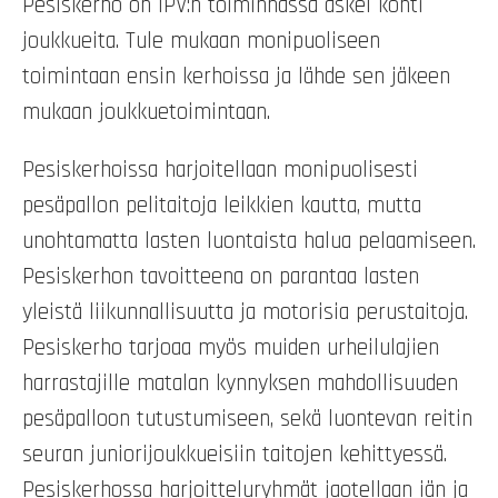
Pesiskerho on IPV:n toiminnassa askel kohti
joukkueita. Tule mukaan monipuoliseen
toimintaan ensin kerhoissa ja lähde sen jäkeen
mukaan joukkuetoimintaan.
Pesiskerhoissa harjoitellaan monipuolisesti
pesäpallon pelitaitoja leikkien kautta, mutta
unohtamatta lasten luontaista halua pelaamiseen.
Pesiskerhon tavoitteena on parantaa lasten
yleistä liikunnallisuutta ja motorisia perustaitoja.
Pesiskerho tarjoaa myös muiden urheilulajien
harrastajille matalan kynnyksen mahdollisuuden
pesäpalloon tutustumiseen, sekä luontevan reitin
seuran juniorijoukkueisiin taitojen kehittyessä.
Pesiskerhossa harjoitteluryhmät jaotellaan iän ja