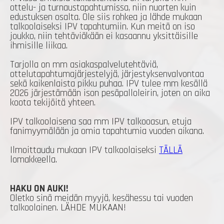
ottelu- ja turnaustapahtumissa, niin nuorten kuin
edustuksen osalta. Ole siis rohkea ja lähde mukaan
talkoolaiseksi IPV tapahtumiin. Kun meitä on iso
joukko, niin tehtäviäkään ei kasaannu yksittäisille
ihmisille liikaa.
Tarjolla on mm asiakaspalvelutehtäviä,
ottelutapahtumajärjestelyjä, järjestyksenvalvontaa
sekä kaikenlaista pikku puhaa. IPV tulee mm kesällä
2026 järjestämään ison pesäpalloleirin, joten on aika
koota tekijöitä yhteen.
IPV talkoolaisena saa mm IPV talkooasun, etuja
fanimyymälään ja omia tapahtumia vuoden aikana.
Ilmoittaudu mukaan IPV talkoolaiseksi
TÄLLÄ
lomakkeella.
HAKU ON AUKI!
Oletko sinä meidän myyjä, kesähessu tai vuoden
talkoolainen. LÄHDE MUKAAN!