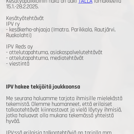
Kesätyöpaikkoihin haku on auki
TÄLLÄ
lomakkeella
15.1.-28.2.2025.
Kesätyötehtävät
IPV ry
- kesäkerho-ohjaaja (Imatra, Parikkala, Rautjärvi,
Ruokolahti)
IPV Reds oy
- ottelutapahtuma, asiakaspalvelutehtävät
- ottelutapahtuma, mediatehtävät
- viestintä
IPV hakee tekijöitä joukkoonsa
Me seurana haluamme tarjota ihmisille mielekästä
tekemistä. Olemme huomanneet, että erilaiset
talkootehtävät kiinnostavat ja vielä löytyy ihmisiä,
jotka haluavat olla mukana tekemässä yhteistä
hyvää.
IPV:ssä erilaisia talkootehtäviä on tarjolla mm