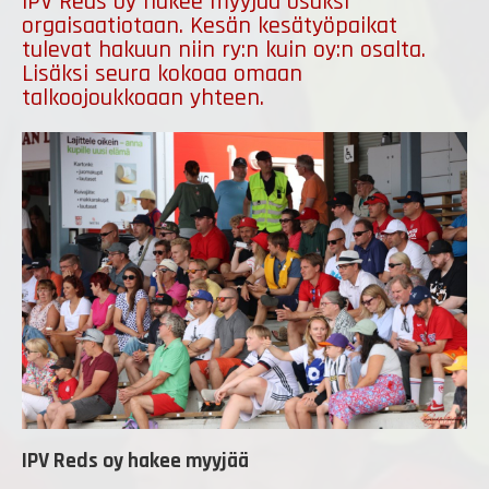
IPV Reds oy hakee myyjää osaksi
orgaisaatiotaan. Kesän kesätyöpaikat
tulevat hakuun niin ry:n kuin oy:n osalta.
Lisäksi seura kokoaa omaan
talkoojoukkoaan yhteen.
IPV Reds oy hakee myyjää