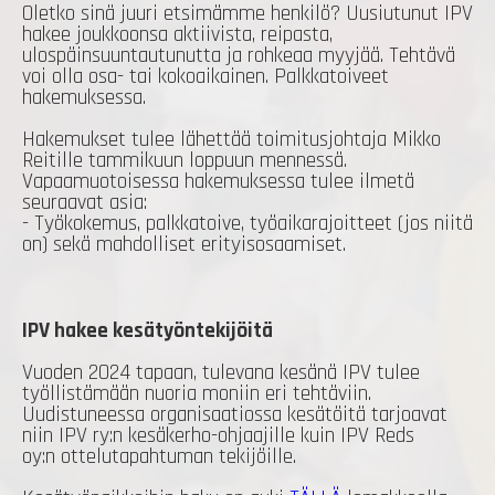
Oletko sinä juuri etsimämme henkilö? Uusiutunut IPV
hakee joukkoonsa aktiivista, reipasta,
ulospäinsuuntautunutta ja rohkeaa myyjää. Tehtävä
voi olla osa- tai kokoaikainen. Palkkatoiveet
hakemuksessa.
Hakemukset tulee lähettää toimitusjohtaja Mikko
Reitille tammikuun loppuun mennessä.
Vapaamuotoisessa hakemuksessa tulee ilmetä
seuraavat asia:
- Työkokemus, palkkatoive, työaikarajoitteet (jos niitä
on) sekä mahdolliset erityisosaamiset.
IPV hakee kesätyöntekijöitä
Vuoden 2024 tapaan, tulevana kesänä IPV tulee
työllistämään nuoria moniin eri tehtäviin.
Uudistuneessa organisaatiossa kesätöitä tarjoavat
niin IPV ry:n kesäkerho-ohjaajille kuin IPV Reds
oy:n ottelutapahtuman tekijöille.