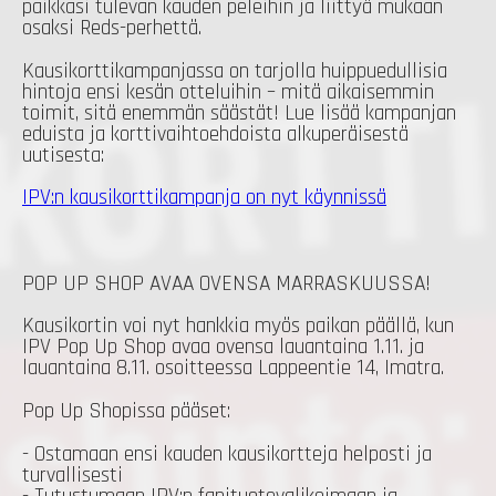
paikkasi tulevan kauden peleihin ja liittyä mukaan
osaksi Reds-perhettä.
Kausikorttikampanjassa on tarjolla huippuedullisia
hintoja ensi kesän otteluihin – mitä aikaisemmin
toimit, sitä enemmän säästät! Lue lisää kampanjan
eduista ja korttivaihtoehdoista alkuperäisestä
uutisesta:
IPV:n kausikorttikampanja on nyt käynnissä
POP UP SHOP AVAA OVENSA MARRASKUUSSA!
Kausikortin voi nyt hankkia myös paikan päällä, kun
IPV Pop Up Shop avaa ovensa lauantaina 1.11. ja
lauantaina 8.11. osoitteessa Lappeentie 14, Imatra.
Pop Up Shopissa pääset:
- Ostamaan ensi kauden kausikortteja helposti ja
turvallisesti