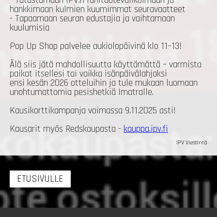
- Tutustumaan IPV:n fanituotevalikoimaan ja
hankkimaan kulmien kuumimmat seuravaatteet
- Tapaamaan seuran edustajia ja vaihtamaan
kuulumisia
Pop Up Shop palvelee aukiolopäivinä klo 11–13!
Älä siis jätä mahdollisuutta käyttämättä – varmista
paikat itsellesi tai vaikka isänpäivälahjaksi
ensi kesän 2026 otteluihin ja tule mukaan luomaan
unohtumattomia pesishetkiä Imatralle.
Kausikorttikampanja voimassa 9.11.2025 asti!
Kausarit myös Redskaupasta -
kauppa.ipv.fi
IPV Viestintä
ETUSIVULLE