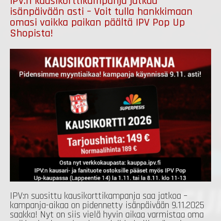
IPV:n kausikorttikampanja jatkuu
isänpäivään asti – Voit tulla hankkimaan
omasi vaikka paikan päältä IPV Pop Up
Shopista!
IPV:n suosittu kausikorttikampanja saa jatkoa –
kampanja-aikaa on pidennetty isänpäivään 9.11.2025
saakka! Nyt on siis vielä hyvin aikaa varmistaa oma