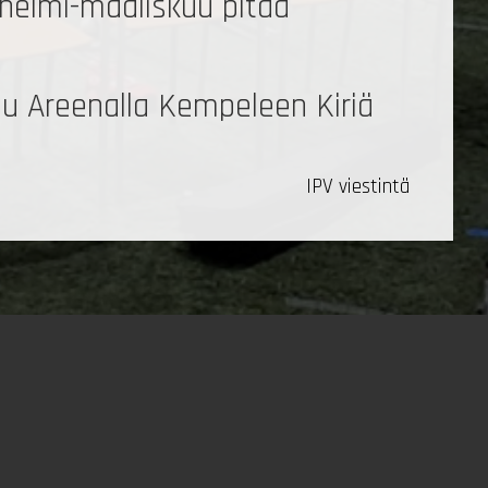
n helmi-maaliskuu pitää
uu Areenalla Kempeleen Kiriä
IPV viestintä