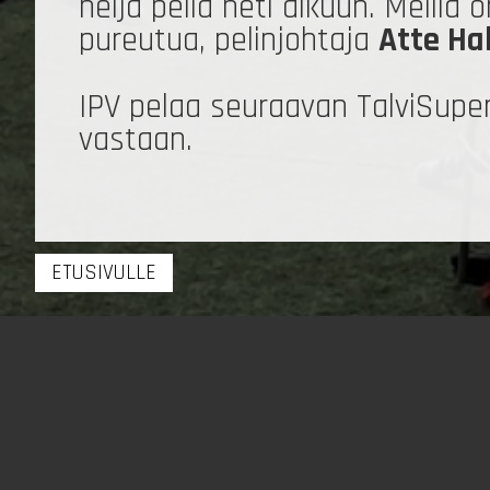
neljä peliä heti alkuun. Meillä 
pureutua, pelinjohtaja
Atte Ha
IPV pelaa seuraavan TalviSuper
vastaan.
ETUSIVULLE