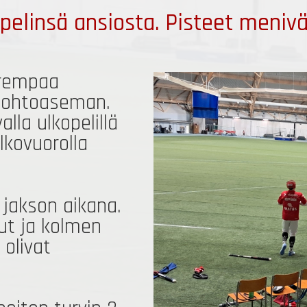
pelinsä ansiosta. Pisteet menivät
arempaa
0 johtoaseman.
lla ulkopelillä
lkovuorolla
n jakson aikana.
lut ja kolmen
 olivat