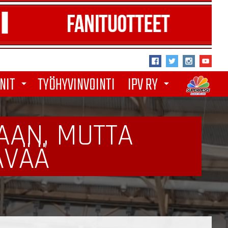
NIT
TYÖHYVINVOINTI
IPV RY
arrow_drop_down
arrow_drop_down
AAN, MUTTA
ÄVÄÄ