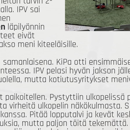
eiton turvin 2-
lla. IPV sai
nnen
en
läpilyönnin
teet eivät
akso meni kiteeläisille.
 samanlaisena. KiPa otti ensimmäise
teessa. IPV pelasi hyvän jakson jäll
uolella, mutta kotiutusyritykset meni
vat paikoitellen. Pystyttiin ulkopeli
ita virheitä ulkopelin näkökulmasta. S
kanssa. Pitää lopputalvi ja kevät kes
duksia, mutta paljon töitä tekemättä. 