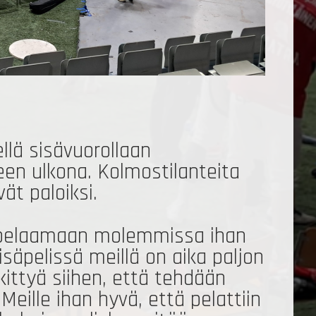
llä sisävuorollaan
een ulkona. Kolmostilanteita
vät paloiksi.
ssä pelaamaan molemmissa ihan
isäpelissä meillä on aika paljon
kittyä siihen, että tehdään
Meille ihan hyvä, että pelattiin