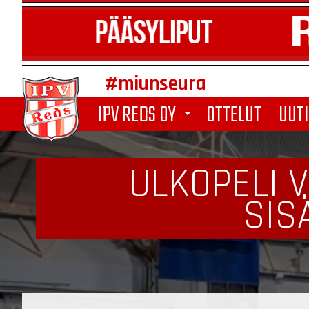
#miunseura
IPV REDS OY
OTTELUT
UUTI
arrow_drop_down
ULKOPELI 
SIS