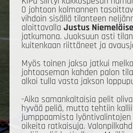
KiPa siirtyi kakkospesän harhah
0 johtoon kolmannen tasoittava
vihdoin sisällä tilanteen neljä
aloittavalla
Justus Niemeläis
jatkumona. Juoksuun asti tilan
kuitenkaan riittäneet ja avausj
Myös toinen jakso jatkui melko
johtoaseman kahden palon tilan
alkoi tulla vasta jakson loppup
-Aika samankaltaisia pelit oli
hyvää peliä, mutta tehtiin kalli
jumppaamista lyöntivalintojen 
oikeita ratkaisuja. Valonpilkah