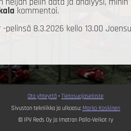
on neljän pelin data ja analyysi, mihi
kala
kommentoi.
 -pelinsä 8.3.2026 kello 13.00 Joens
Ota yhteyttä
•
T
ietosuojaseloste
Sivuston tekniikka ja ulkoasu:
Marko Koskinen
© IPV Reds Oy ja Imatran Pallo-Veikot ry