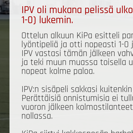
IPV oli mukana pelissä ulko
1-0) lukemin.
Ottelun alkuun KiPa esitteli p
lyöntipeliä ja otti nopeasti 1-
IPV vastasi tämän jälkeen vahva
ja teki muun muassa toisella u
nopeat kolme paloa.
IPV:n sisäpeli sakkasi kuitenki
Perättäisiä onnistumisia ei tul
vuoron jälkeen kolmostilanteet
nollassa.