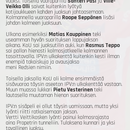
vuoksi. Toisella vuoroparilla
Santeri Pasi
ja
Ville-
Veikko Olli
saivat kuitenkin lyötyä
kotijoukkueen kahden juoksun johtoasemaan.
Kolmannella vuoroparilla
Roope Seppänen
lisäsi
johdon kolmeen juoksuun.
Ulkona esimerkiksi
Matias Kauppinen
teki
useamman hyvän suorituksen loppujakson
aikana. KoU sai juoksutilin auki, kun
Rasmus Teppo
sai pallon hienosti kolmosjatkeelle kolmannen
tasoittavalla. IPV:n ulkokenttä kuitenkin kesti ilman
enempiä takaiskuja ja avausjakso
meni Redsien nimiin.
Toisella jaksolla KoU oli kolme ensimmäistä
sisävuoroa täysin aseeton IPV:n ulkokenttää vastaan.
Muun muassa lukkari
Pietu Vesterinen
teki
lautasella muutaman hienon suorituksen.
IPV:n sisäpeli ei ollut täysin uomissaan, mutta yksi
lyönti riitti ratkaisemaan jakson.
Vertti Veittikosken lyönti painui kolmosrajasta
aina Propetrin tunneliin. Tuloksena kunnari ja yksi
tavallinen juoksu.