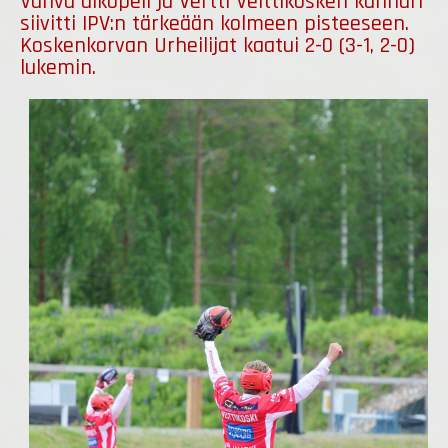
Vahva ulkopeli ja Vertti Veittikosken kunnari
siivitti IPV:n tärkeään kolmeen pisteeseen.
Koskenkorvan Urheilijat kaatui 2-0 (3-1, 2-0)
lukemin.