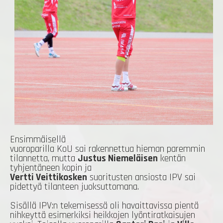
Ensimmäisellä
vuoroparilla KoU sai rakennettua hieman paremmin
tilannetta, mutta
Justus Niemeläisen
kentän
tyhjentäneen kopin ja
Vertti Veittikosken
suoritusten ansiosta IPV sai
pidettyä tilanteen juoksuttomana.
Sisällä IPV:n tekemisessä oli havaittavissa pientä
nihkeyttä esimerkiksi heikkojen lyöntiratkaisujen