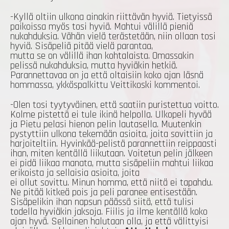
-Kyllä oltiin ulkona ainakin riittävän hyviä. Tietyissä
paikoissa myös tosi hyviä. Mahtui välillä pieniä
nukahduksia. Vähän vielä terästetään, niin ollaan tosi
hyviä. Sisäpeliä pitää vielä parantaa,
mutta se on välillä ihan kohtalaista. Omassakin
pelissä nukahduksia, mutta hyviäkin hetkiä.
Parannettavaa on ja että oltaisiin koko ajan läsnä
hommassa, ykköspalkittu Veittikoski kommentoi.
-Olen tosi tyytyväinen, että saatiin puristettua voitto.
Kolme pistettä ei tule ikinä helpolla. Ulkopeli hyvää
ja Pietu pelasi hienon pelin lautasella. Muutenkin
pystyttiin ulkona tekemään asioita, joita sovittiin ja
harjoiteltiin. Hyvinkää-pelistä parannettiin reippaasti
ihan, miten kentällä liikutaan. Voitetun pelin jälkeen
ei pidä liikaa manata, mutta sisäpeliin mahtui liikaa
erikoista ja sellaisia asioita, joita
ei ollut sovittu. Minun homma, että niitä ei tapahdu.
Ne pitää kitkeä pois ja peli paranee entisestään.
Sisäpelikin ihan napsun päässä siitä, että tulisi
todella hyviäkin jaksoja. Fiilis ja ilme kentällä koko
ajan hyvä. Sellainen halutaan olla, ja että välittyisi