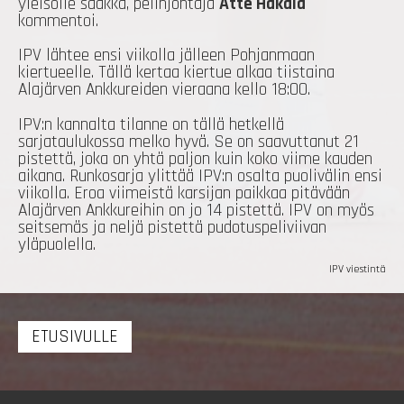
yleisölle saakka, pelinjohtaja
Atte Hakala
kommentoi.
IPV lähtee ensi viikolla jälleen Pohjanmaan
kiertueelle. Tällä kertaa kiertue alkaa tiistaina
Alajärven Ankkureiden vieraana kello 18:00.
IPV:n kannalta tilanne on tällä hetkellä
sarjataulukossa melko hyvä. Se on saavuttanut 21
pistettä, joka on yhtä paljon kuin koko viime kauden
aikana. Runkosarja ylittää IPV:n osalta puolivälin ensi
viikolla. Eroa viimeistä karsijan paikkaa pitävään
Alajärven Ankkureihin on jo 14 pistettä. IPV on myös
seitsemäs ja neljä pistettä pudotuspeliviivan
yläpuolella.
IPV viestintä
ETUSIVULLE