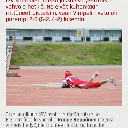
IPV sai molemmissa jaksoissa yksittäisiä
vahvoja hetkiä. Ne eivät kuitenkaan
riittäneet pisteisiin, vaan Vimpelin Veto oli
parempi 2-0 (6-2, 4-2) lukemin.
Ottelun alkuun IPV osoitti sitkeää taistelua.
Ensimmäisellä vuorolla
Roope Seppänen
rakensi
viimeisille lyöjille tilanteet laittamalla pallon