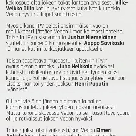
kakkospuolelta jokeen takatilanteen arvoisesti.
Ville-
Veikko Ollin
kotiutusyritykset kuivuivat kuitenkin
Vedon hyviin ulkopelisuorituksiin.
Myös ulkona IPV pelasi ensimmäisen vuoron
mallikkaasti jättäen Vedon ilman kolmostilanteita.
Toisella IPV:n sisävuorolla
Justus Niemeläinen
saateltiin kärkenä kolmospesälle.
Aappo Savikoski
löi hänet kotiin kakkosjatkeen upotuksella.
Toisen tasoittava muodostui kuitenkin IPV:n
avausjakson turmaksi.
Juho Heikkala
hyödynsi
kahdesti takakentän arviointivirheet lyöden kaksi
kunnaria ja kolme tavallista juoksua yhteen vuoroon.
Lisäksi hän toi yhden juoksun
Henri Puputin
lyönnistä.
Olli sai vielä neljännen aloittavalla pallon
kolmospuolelta jokeen yhden juoksun arvoisesti.
Mutta kokonaiskuvassa Vedon toisen tasoittava vuoro
oli jo ratkaissut jakson Vedon hyväksi.
Toinen jakso alkoi vaikeasti, kun Vedon
Elmeri