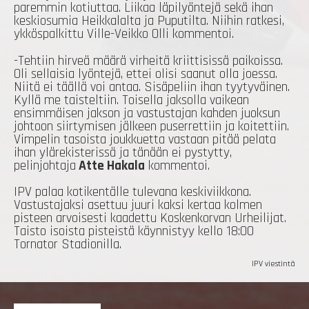
paremmin kotiuttaa. Liikaa läpilyöntejä sekä ihan
keskiosumia Heikkalalta ja Puputilta. Niihin ratkesi,
ykköspalkittu Ville-Veikko Olli kommentoi.
-Tehtiin hirveä määrä virheitä kriittisissä paikoissa.
Oli sellaisia lyöntejä, ettei olisi saanut olla joessa.
Niitä ei täällä voi antaa. Sisäpeliin ihan tyytyväinen.
Kyllä me taisteltiin. Toisella jaksolla vaikean
ensimmäisen jakson ja vastustajan kahden juoksun
johtoon siirtymisen jälkeen puserrettiin ja koitettiin.
Vimpelin tasoista joukkuetta vastaan pitää pelata
ihan ylärekisterissä ja tänään ei pystytty,
pelinjohtaja
Atte Hakala
kommentoi.
IPV palaa kotikentälle tulevana keskiviikkona.
Vastustajaksi asettuu juuri kaksi kertaa kolmen
pisteen arvoisesti kaadettu Koskenkorvan Urheilijat.
Taisto isoista pisteistä käynnistyy kello 18:00
Tornator Stadionilla.
IPV viestintä