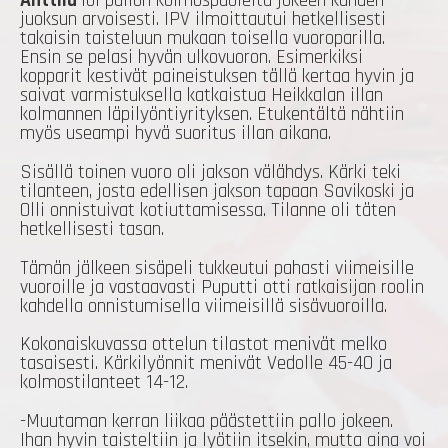
Anttila
löi pallon kolmospuolelta jokeen kahden
juoksun arvoisesti. IPV ilmoittautui hetkellisesti
takaisin taisteluun mukaan toisella vuoroparilla.
Ensin se pelasi hyvän ulkovuoron. Esimerkiksi
kopparit kestivät paineistuksen tällä kertaa hyvin ja
saivat varmistuksella katkaistua Heikkalan illan
kolmannen läpilyöntiyrityksen. Etukentältä nähtiin
myös useampi hyvä suoritus illan aikana.
Sisällä toinen vuoro oli jakson välähdys. Kärki teki
tilanteen, josta edellisen jakson tapaan Savikoski ja
Olli onnistuivat kotiuttamisessa. Tilanne oli täten
hetkellisesti tasan.
Tämän jälkeen sisäpeli tukkeutui pahasti viimeisille
vuoroille ja vastaavasti Puputti otti ratkaisijan roolin
kahdella onnistumisella viimeisillä sisävuoroilla.
Kokonaiskuvassa ottelun tilastot menivät melko
tasaisesti. Kärkilyönnit menivät Vedolle 45-40 ja
kolmostilanteet 14-12.
-Muutaman kerran liikaa päästettiin pallo jokeen.
Ihan hyvin taisteltiin ja lyötiin itsekin, mutta aina voi